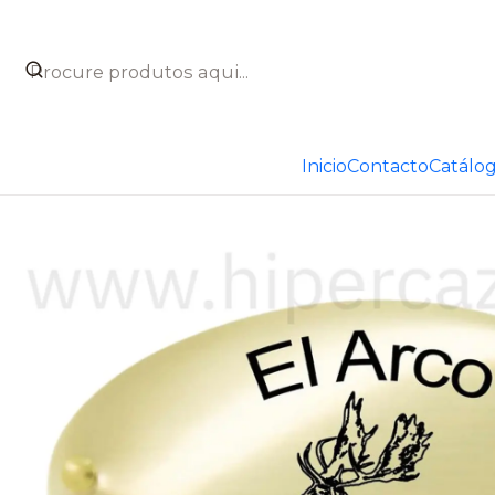
Início
Catálogo
Taxidermia
Placas para trofeos de caz
Inicio
Contacto
Catálo