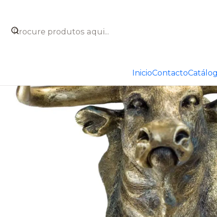
Início
Catálogo
Figuras decorativas
Figuras taurinas
Inicio
Contacto
Catálo