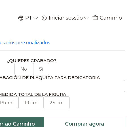
PT
Iniciar sessão
Carrinho
|
igura de toro
cesorios personalizados
¿QUIERES GRABADO?
No
Si
ABACIÓN DE PLAQUITA PARA DEDICATORIA
MEDIDA TOTAL DE LA FIGURA
16 cm
19 cm
25 cm
ar ao Carrinho
Comprar agora