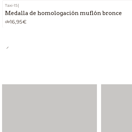
Taxi-15
|
Medalla de homologación muflón bronce
16,95€
de