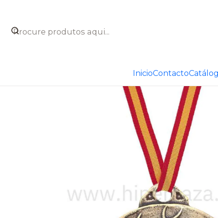
Início
Catálogo
Taxidermia
Medallas de homologació
Inicio
Contacto
Catálo