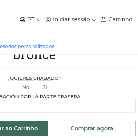
PT
Iniciar sessão
Carrinho
|
e homologación ciervo
cesorios personalizados
bronce
¿QUIERES GRABADO?
No
Si
BACIÓN POR LA PARTE TRASERA
ar ao Carrinho
Comprar agora