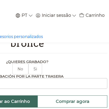
PT
Iniciar sessão
Carrinho
|
e homologación zorro
cesorios personalizados
bronce
¿QUIERES GRABADO?
No
Si
BACIÓN POR LA PARTE TRASERA
ar ao Carrinho
Comprar agora