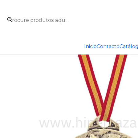
Início
Catálogo
Taxidermia
Medallas de homologació
Inicio
Contacto
Catálo