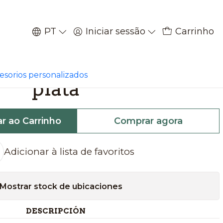
PT
Iniciar sessão
Carrinho
|
es dientes de ciervo
cesorios personalizados
plata
ar ao Carrinho
Comprar agora
Adicionar à lista de favoritos
Mostrar stock de ubicaciones
DESCRIPCIÓN