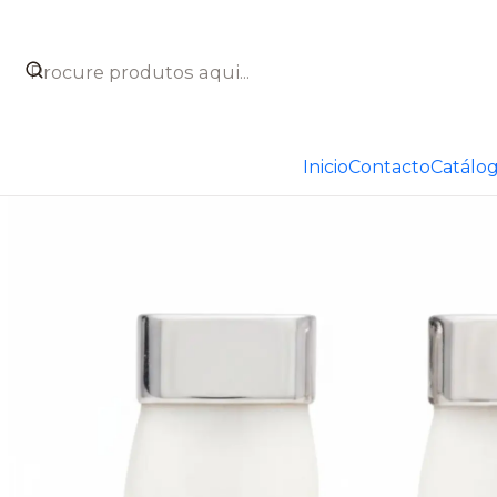
Início
Catálogo
Joyas
Joyas de caza
Pendientes dien
Inicio
Contacto
Catálo