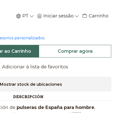
PT
Iniciar sessão
Carrinho
|
con bandera de España
cesorios personalizados
ar ao Carrinho
Comprar agora
Adicionar à lista de favoritos
Mostrar stock de ubicaciones
DESCRIPCIÓN
ción de
pulseras de España para hombre
,