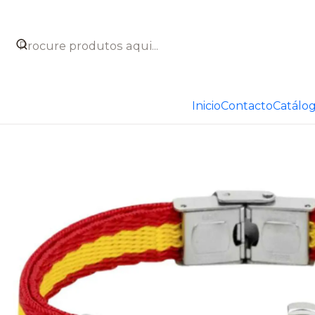
Início
Catálogo
Joyas
Joyas con bandera de España
Inicio
Contacto
Catálo