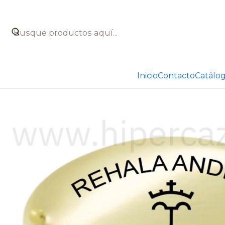
Inicio
Catálogo
Taxidermia
Placas para trofeos de caz
Inicio
Contacto
Catálo