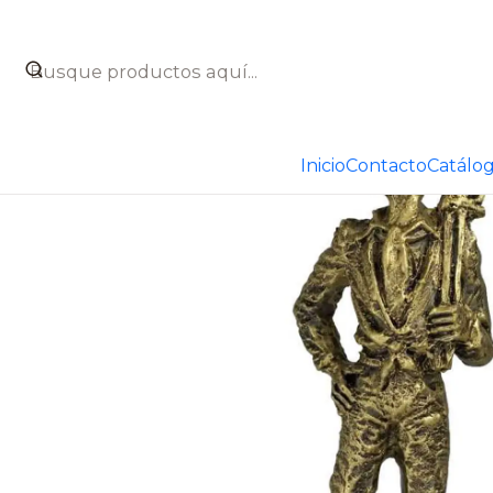
Inicio
Catálogo
Figuras decorativas
Figuras taurinas
Inicio
Contacto
Catálo