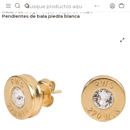
Envios gratis a partir de 69€
Inicio
Catálogo
Joyas
Joyas de caza
Pendientes de bala piedra blanca