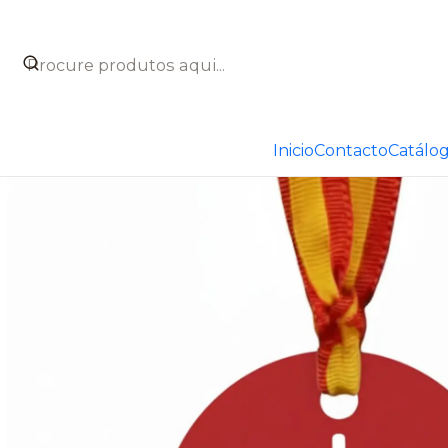
Início
Catálogo
Taxidermia
Marcarreses personalizad
Inicio
Contacto
Catálo