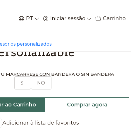
PT
Iniciar sessão
Carrinho
|
arrese de hierro
cesorios personalizados
ersonalizable
S TU MARCARRESE CON BANDERA O SIN BANDERA
SI
NO
ar ao Carrinho
Comprar agora
Adicionar à lista de favoritos