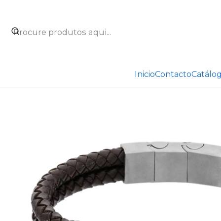
Início
Catálogo
Joyas
Otros productos que te pueden
Inicio
Contacto
Catálo