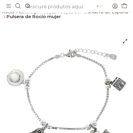
Envios gratis a partir de 69€
Início
Catálogo
Joyas
Joyas con bandera de España
Pulsera de Rocío mujer