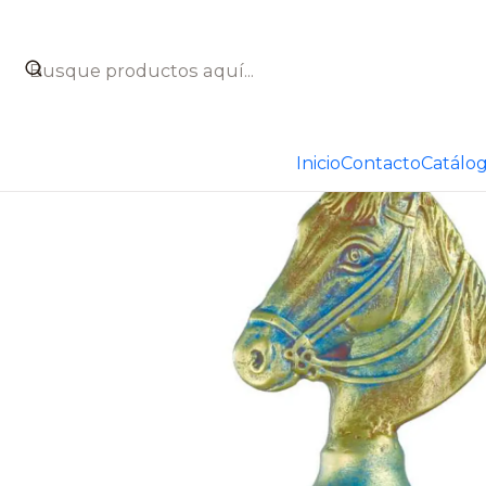
Inicio
Catálogo
Figuras decorativas
Figuras de caballo
Inicio
Contacto
Catálo