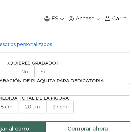
ES
Acceso
Carro
|
 ecuestre de rostro
cesorios personalizados
¿QUIERES GRABADO?
No
Si
ABACIÓN DE PLAQUITA PARA DEDICATORIA
MEDIDA TOTAL DE LA FIGURA
18 cm
20 cm
27 cm
ar al carro
Comprar ahora