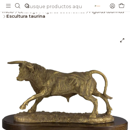
Envios gratis a partir de 69€
Inicio
Catálogo
Figuras decorativas
Figuras taurinas
Escultura taurina