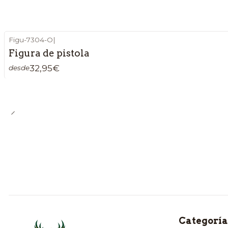
Figu-7304-O
|
Figura de pistola
32,95€
desde
Categoría