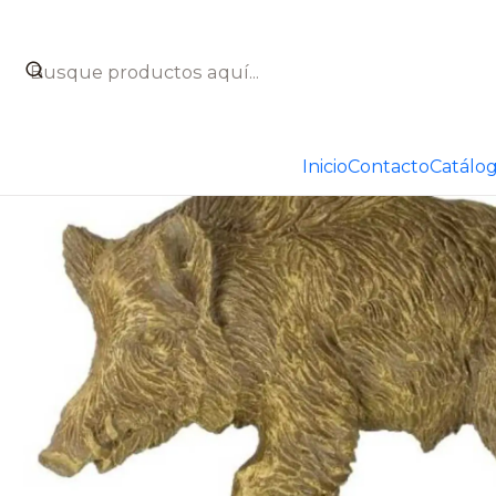
Inicio
Catálogo
Figuras decorativas
Figuras de caza
F
Inicio
Contacto
Catálo