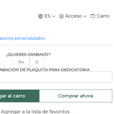
ES
Acceso
Carro
|
de jabalí sobre roca
cesorios personalizados
¿QUIERES GRABADO?
No
Si
ABACIÓN DE PLAQUITA PARA DEDICATORIA
ar al carro
Comprar ahora
Agregar a la lista de favoritos