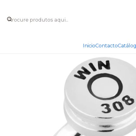
Início
Catálogo
Joyas
Joyas de caza
Anillo de bala p
Inicio
Contacto
Catálo