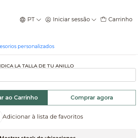
PT
Iniciar sessão
Carrinho
|
lo de bala plata
cesorios personalizados
NDICA LA TALLA DE TU ANILLO
ar ao Carrinho
Comprar agora
Adicionar à lista de favoritos
Mostrar stock de ubicaciones