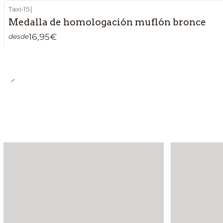
Taxi-15
|
Medalla de homologación muflón bronce
16,95€
desde