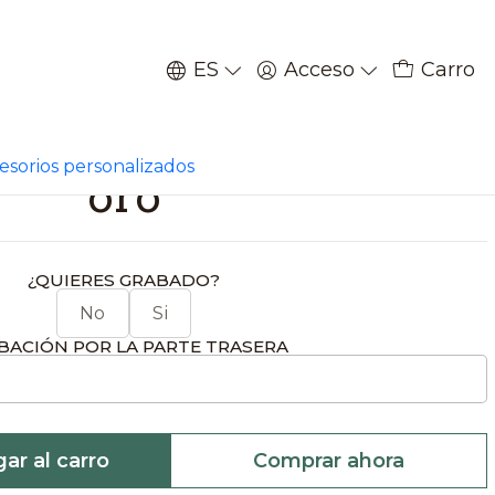
ES
Acceso
Carro
|
e homologación zorro
cesorios personalizados
oro
¿QUIERES GRABADO?
No
Si
BACIÓN POR LA PARTE TRASERA
ar al carro
Comprar ahora