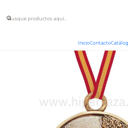
Inicio
Catálogo
Taxidermia
Medallas de homologació
Inicio
Contacto
Catálo