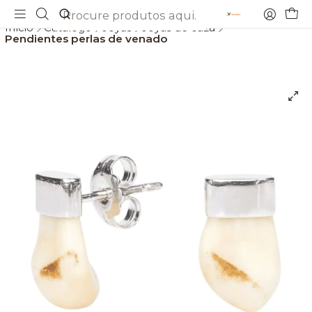
Envios gratis a partir de 69€
Início
Catálogo
Joyas
Joyas de caza
Pendientes perlas de venado