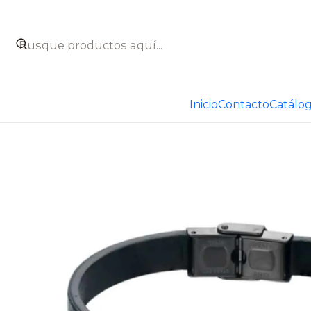
Inicio
Catálogo
Joyas
Otros productos que te pueden
Inicio
Contacto
Catálo