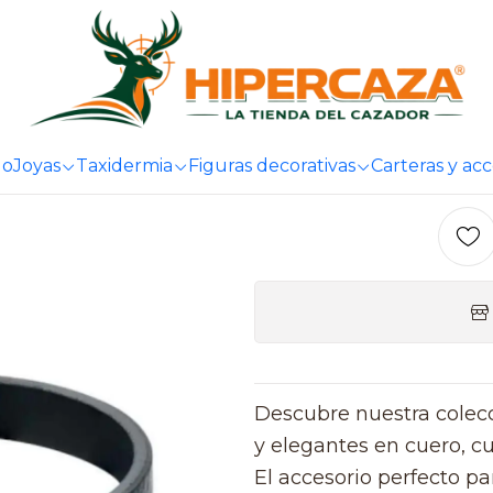
Envios gratis a partir de 69€
 interesar
Pulsera de hombre en cuero
Pulsera
go
Joyas
Taxidermia
Figuras decorativas
Carteras y ac
Descubre nuestra colec
y elegantes en cuero, cu
El accesorio perfecto 